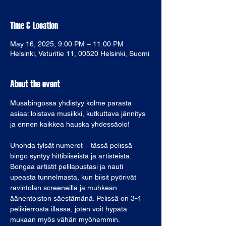
Time & Location
May 16, 2025, 9:00 PM – 11:00 PM
Helsinki, Veturitie 11, 00520 Helsinki, Suomi
About the event
Musabingossa yhdistyy kolme parasta 
asiaa: loistava musiikki, kutkuttava jännitys 
ja ennen kaikkea hauska yhdessäolo!
Unohda tylsät numerot – tässä pelissä 
bingo syntyy hittibiiseistä ja artisteista. 
Bongaa artistit pelilapustasi ja nauti 
upeasta tunnelmasta, kun biisit pyörivät 
ravintolan screeneillä ja muhkean 
äänentoiston säestämänä. Pelissä on 3-4 
pelikierrosta illassa, joten voit hypätä 
mukaan myös vähän myöhemmin.