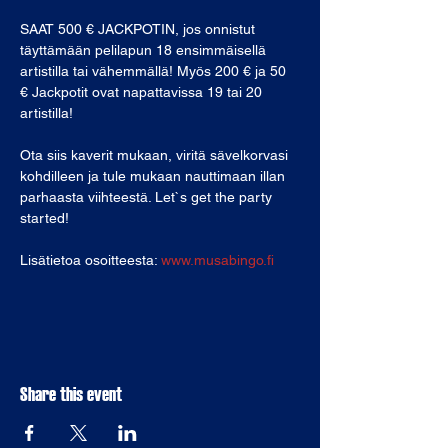
SAAT 500 € JACKPOTIN, jos onnistut 
täyttämään pelilapun 18 ensimmäisellä 
artistilla tai vähemmällä! Myös 200 € ja 50 
€ Jackpotit ovat napattavissa 19 tai 20 
artistilla!
Ota siis kaverit mukaan, viritä sävelkorvasi 
kohdilleen ja tule mukaan nauttimaan illan 
parhaasta viihteestä. Let`s get the party 
started! 
Lisätietoa osoitteesta: 
www.musabingo.fi
Share this event