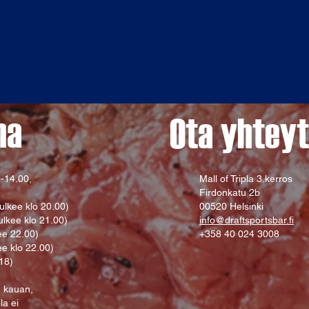
na
Ota yhteyt
-14.00,
Mall of Tripla 3.kerros
Firdonkatu 2b
ulkee klo 20.00)
00520 Helsinki
ulkee klo 21.00)
info@draftsportsbar.fi
ee 22.00)
+358 40 024 3008
ee klo 22.00)
 18)
n kauan,
ola ei