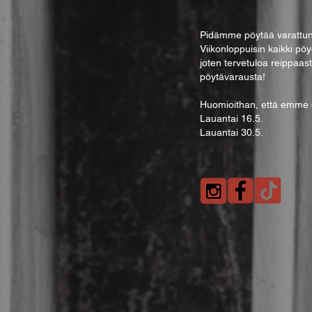
Pidämme pöytää varattuna
Viik
onloppuisin kaikki pöy
joten tervetuloa reippaas
pöytävarausta!
Huomioithan, että emme ot
Lauantai 16.5.
Lauantai 30.5.