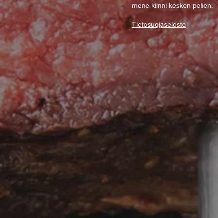
mene kiinni kesken pelien.
Tietosuojaseloste