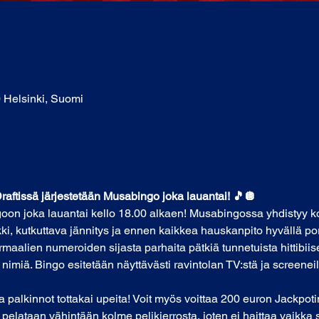
0 Helsinki, Suomi
 Draftissä järjestetään Musabingo joka lauantai! 🎵🪩
oon joka lauantai kello 18.00 alkaen! Musabingossa yhdistyy k
ki, kutkuttava jännitys ja ennen kaikkea hauskanpito hyvällä por
alien numeroiden sijasta parhaita pätkiä tunnetuista hittibiisei
 nimiä. Bingo esitetään näyttävästi ravintolan TV:stä ja screen
a palkinnot tottakai upeita! Voit myös voittaa 200 euron Jackpoti
ilta pelataan vähintään kolme pelikierrosta, joten ei haittaa vaikka