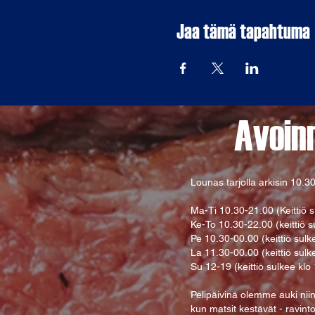
Jaa tämä tapahtuma
Avoin
Lounas tarjolla arkisin
10.30
Ma-Ti 10.30-21.00 (Keittiö s
Ke-To 10.30-22.00 (keittiö s
Pe 10.30-00.00 (keittiö sulk
La 11.30-00.00 (keittiö sulk
Su 12-19 (keittiö sulkee klo
Pelipäivinä olemme auki nii
kun matsit kestävät - ravint