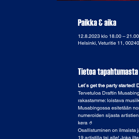
Paikka & aika
12.8.2023 klo 18.00 – 21.00
Helsinki, Veturitie 11, 0024
Tietoa tapahtumasta
Let`s get the party started!
Tervetuloa Draftin Musabing
rakastamme: loistava musiik
Musabingossa esitetään norma
numeroiden sijasta artistien
kera 🤌
Osallistuminen on ilmaista j
19 artistilla tai alle! Joka 