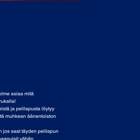
olme asiaa mitä 
ukalla! 
stä ja pelilapusta löytyy 
eiltä muhkean äänentoiston 
n jos saat täyden pelilapun 
 saapuisit vähän 