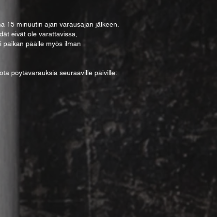
 15 minuutin ajan varausajan jälkeen.
dät eivät ole varattavissa,
ti paikan päälle myös ilman
a pöytävarauksia seuraaville päiville: