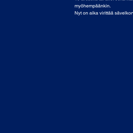
myöhempäänkin.
Nyt on aika virittää sävelk