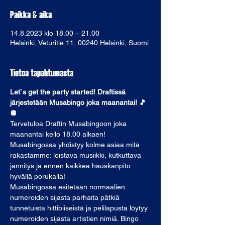
Paikka & aika
14.8.2023 klo 18.00 – 21.00
Helsinki, Veturitie 11, 00240 Helsinki, Suomi
Tietoa tapahtumasta
Let`s get the party started! Draftissä 
järjestetään Musabingo joka maanantai! 🎵
🪩
Tervetuloa Draftin Musabingoon joka 
maanantai kello 18.00 alkaen! 
Musabingossa yhdistyy kolme asiaa mitä 
rakastamme: loistava musiikki, kutkuttava 
jännitys ja ennen kaikkea hauskanpito 
hyvällä porukalla! 
Musabingossa esitetään normaalien 
numeroiden sijasta parhaita pätkiä 
tunnetuista hittibiiseistä ja pelilapusta löytyy 
numeroiden sijasta artistien nimiä. Bingo 