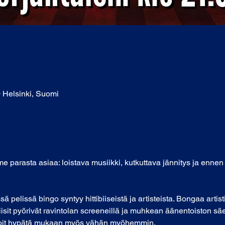
0 Helsinki, Suomi
 parasta asiaa: loistava musiikki, kutkuttava jännitys ja enne
 pelissä bingo syntyy hittibiiseistä ja artisteista. Bongaa artistit
isit pyörivät ravintolan screeneillä ja muhkean äänentoiston sä
en voit hypätä mukaan myös vähän myöhemmin.