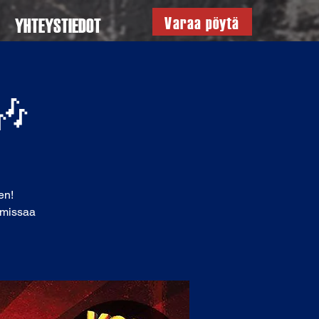
Varaa pöytä
YHTEYSTIEDOT
 🎶
en!
ä missaa