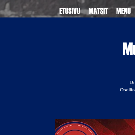
ETUSIVU
MATSIT
MENU
Mu
Dr
Osallis