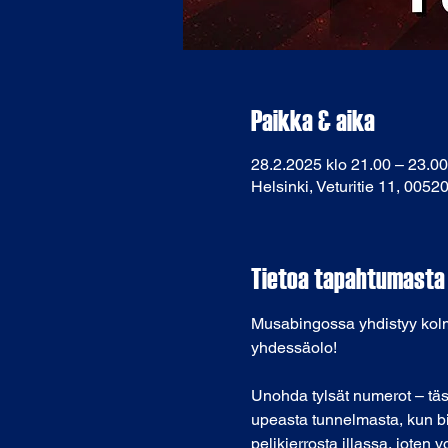
Paikka & aika
28.2.2025 klo 21.00 – 23.00
Helsinki, Veturitie 11, 0052
Tietoa tapahtumasta
Musabingossa yhdistyy kolme
yhdessäolo!
Unohda tylsät numerot – tässä
upeasta tunnelmasta, kun bi
pelikierrosta illassa, jot