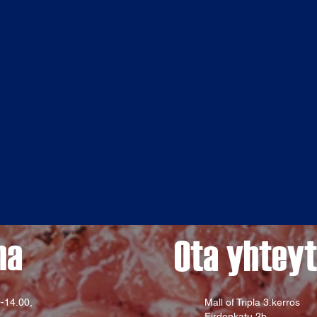
na
Ota yhteyt
-14.00,
Mall of Tripla 3.kerros
Firdonkatu 2b