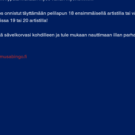
nnistut täyttämään pelilapun 18 ensimmäisellä artistilla tai 
sa 19 tai 20 artistilla!
itä sävelkorvasi kohdilleen ja tule mukaan nauttimaan illan parhaa
usabingo.fi