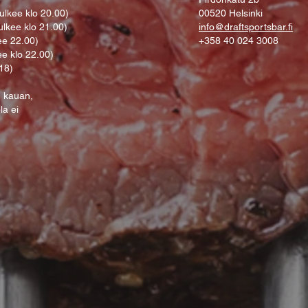
ulkee klo 20.00)
00520 Helsinki
ulkee klo 21.00)
info@draftsportsbar.fi
ee 22.00)
+358 40 024 3008
ee klo 22.00)
 18)
n kauan,
ola ei