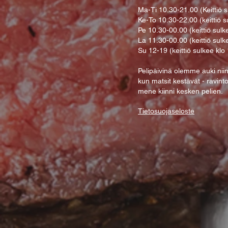
Ma-Ti 10.30-21.00 (Keittiö s
Ke-To 10.30-22.00 (keittiö s
Pe 10.30-00.00 (keittiö sulk
La 11.30-00.00 (keittiö sulk
Su 12-19 (keittiö sulkee klo
Pelipäivinä olemme auki nii
kun matsit kestävät - ravint
mene kiinni kesken pelien.
Tietosuojaseloste