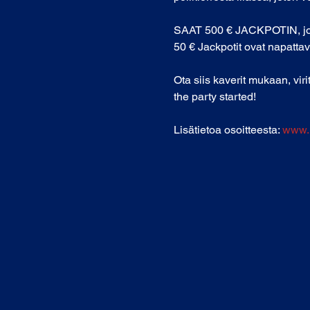
SAAT 500 € JACKPOTIN, jos o
50 € Jackpotit ovat napattavis
Ota siis kaverit mukaan, vir
the party started! 
Lisätietoa osoitteesta: 
www.m