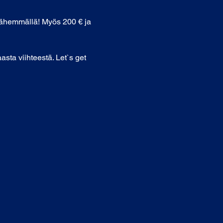
vähemmällä! Myös 200 € ja 
sta viihteestä. Let`s get 