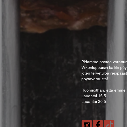
Pidämme pöytää varattuna
Viik
onloppuisin kaikki pöy
joten tervetuloa reippaas
pöytävarausta!
Huomioithan, että emme ot
Lauantai 16.5.
Lauantai 30.5.