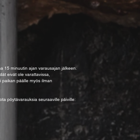
 15 minuutin ajan varausajan jälkeen.
dät eivät ole varattavissa,
ti paikan päälle myös ilman
a pöytävarauksia seuraaville päiville: