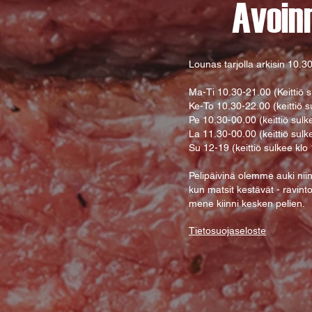
Avoin
Lounas tarjolla arkisin
10.30
Ma-Ti 10.30-21.00 (Keittiö s
Ke-To 10.30-22.00 (keittiö s
Pe 10.30-00.00 (keittiö sulk
La 11.30-00.00 (keittiö sulk
Su 12-19 (keittiö sulkee klo
Pelipäivinä olemme auki nii
kun matsit kestävät - ravint
mene kiinni kesken pelien.
Tietosuojaseloste