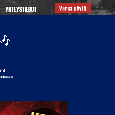
Varaa pöytä
YHTEYSTIEDOT
 🎶
en!
ä missaa