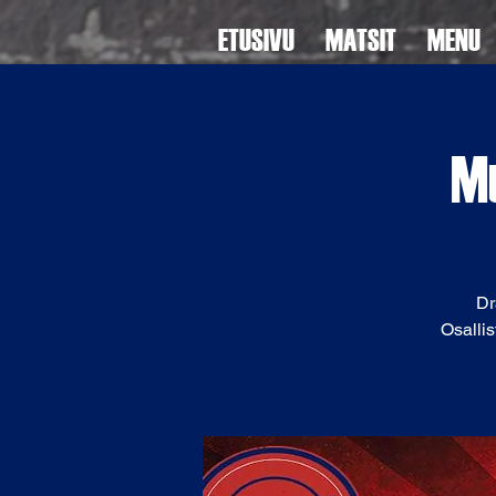
ETUSIVU
MATSIT
MENU
Mu
Dr
Osallis