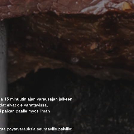
 15 minuutin ajan varausajan jälkeen.
dät eivät ole varattavissa,
ti paikan päälle myös ilman
a pöytävarauksia seuraaville päiville: