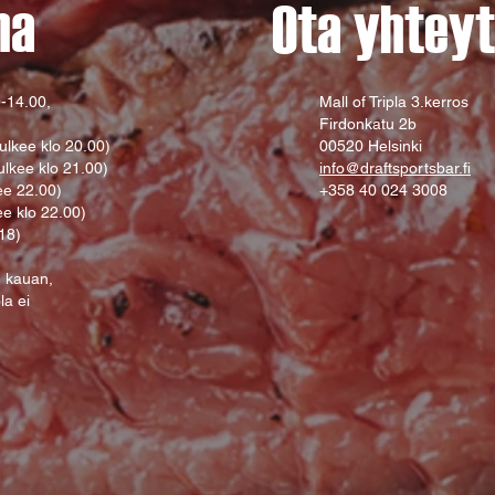
na
Ota yhteyt
-14.00,
Mall of Tripla 3.kerros
Firdonkatu 2b
ulkee klo 20.00)
00520 Helsinki
ulkee klo 21.00)
info@draftsportsbar.fi
ee 22.00)
+358 40 024 3008
ee klo 22.00)
 18)
n kauan,
ola ei