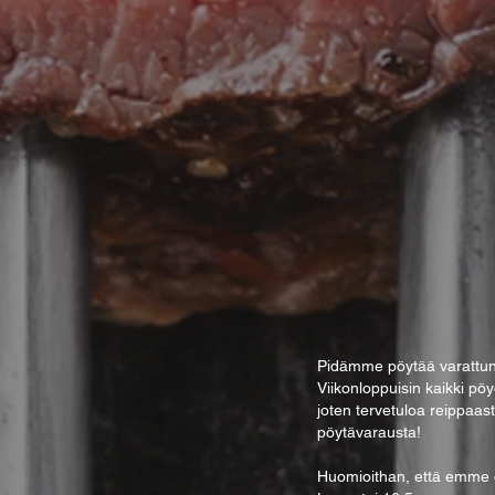
Pidämme pöytää varattuna
Viik
onloppuisin kaikki pöy
joten tervetuloa reippaas
pöytävarausta!
Huomioithan, että emme ot