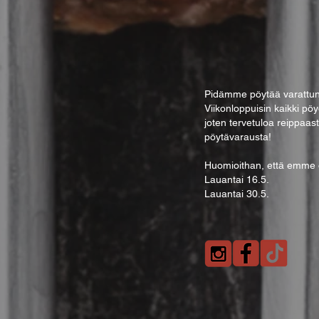
Pidämme pöytää varattuna
Viik
onloppuisin kaikki pöy
joten tervetuloa reippaas
pöytävarausta!
Huomioithan, että emme ot
Lauantai 16.5.
Lauantai 30.5.