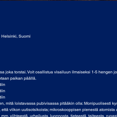
0 Helsinki, Suomi
sa joka torstai. Voit osallistua visailuun ilmaiseksi 1-5 hengen j
etaan paikan päällä. 
tiin
tiin
tiin
ken, mitä loistavassa pubivisassa pitääkin olla: Monipuolisesti 
että viikon uutisotsikoista; mikroskooppisen pienestä atomist
mm. viihteestä, urheilusta, luonnosta, tieteestä, taiteesta, ruoas