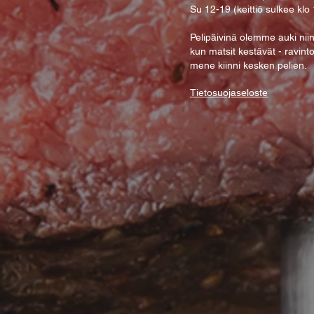
Su 12-19 (keittiö sulkee klo
Pelipäivinä olemme auki nii
kun matsit kestävät - ravint
mene kiinni kesken pelien.
Tietosuojaseloste