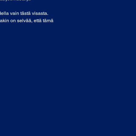
lla vain tästä visasta. 
akin on selvää, että tämä 