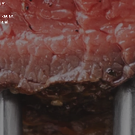
 18)
n kauan,
ola ei