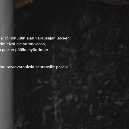
 15 minuutin ajan varausajan jälkeen.
dät eivät ole varattavissa,
ti paikan päälle myös ilman
a pöytävarauksia seuraaville päiville: