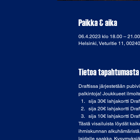
Paikka & aika
06.4.2023 klo 18.00 – 21.00
Helsinki, Veturitie 11, 0024
Tietoa tapahtumasta
Draftissa järjestetään pubivi
palkintoja! Joukkueet ilmoit
sija 30€ lahjakortti Draf
sija 20€ lahjakortti Draf
sija 10€ lahjakortti Draf
Tästä visailuista löydät kai
ihmiskunnan alkuhämäristä, 
laidalle saakka. Kysymyksiä 