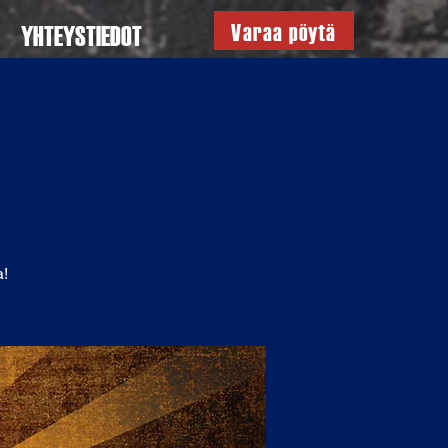
Varaa pöytä
YHTEYSTIEDOT
a!