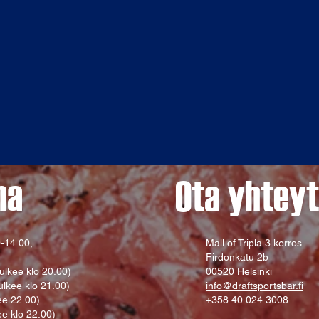
na
Ota yhteyt
-14.00,
Mall of Tripla 3.kerros
Firdonkatu 2b
ulkee klo 20.00)
00520 Helsinki
ulkee klo 21.00)
info@draftsportsbar.fi
ee 22.00)
+358 40 024 3008
ee klo 22.00)