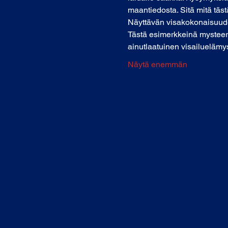
maantiedosta. Sitä mitä tästä 
Näyttävän visakokonaisuuden 
Tästä esimerkkeinä mysteeri
ainutlaatuinen visailuelämys
Näytä enemmän