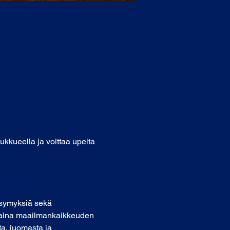
oukkueella ja voittaa upeita 
kysymyksiä sekä 
a aina maailmankaikkeuden 
ta, juomasta ja 