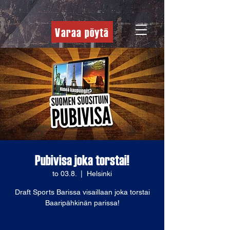
Varaa pöytä
Pubivisa joka torstai!
to 03.8.
  |  
Helsinki
Draft Sports Barissa visaillaan joka torstai
Baaripähkinän parissa!