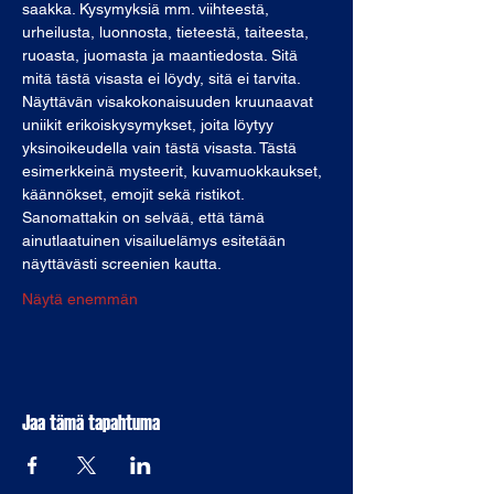
saakka. Kysymyksiä mm. viihteestä, 
urheilusta, luonnosta, tieteestä, taiteesta, 
ruoasta, juomasta ja maantiedosta. Sitä 
mitä tästä visasta ei löydy, sitä ei tarvita.
Näyttävän visakokonaisuuden kruunaavat 
uniikit erikoiskysymykset, joita löytyy 
yksinoikeudella vain tästä visasta. Tästä 
esimerkkeinä mysteerit, kuvamuokkaukset, 
käännökset, emojit sekä ristikot. 
Sanomattakin on selvää, että tämä 
ainutlaatuinen visailuelämys esitetään 
näyttävästi screenien kautta.
Näytä enemmän
Jaa tämä tapahtuma