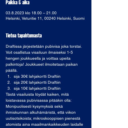
Paikka & aika
03.8.2023 klo 18.00 – 21.00
Helsinki, Veturitie 11, 00240 Helsinki, Suomi
Tietoa tapahtumasta
Draftissa järjestetään pubivisa joka torstai. 
Voit osallistua visailuun ilmaiseksi 1-5 
hengen joukkueella ja voittaa upeita 
palkintoja! Joukkueet ilmoitetaan paikan 
päällä. 
sija 30€ lahjakortti Draftiin
sija 20€ lahjakortti Draftiin
sija 10€ lahjakortti Draftiin
Tästä visailuista löydät kaiken, mitä 
loistavassa pubivisassa pitääkin olla: 
Monipuolisesti kysymyksiä sekä 
ihmiskunnan alkuhämäristä, että viikon 
uutisotsikoista; mikroskooppisen pienestä 
atomista aina maailmankaikkeuden laidalle 