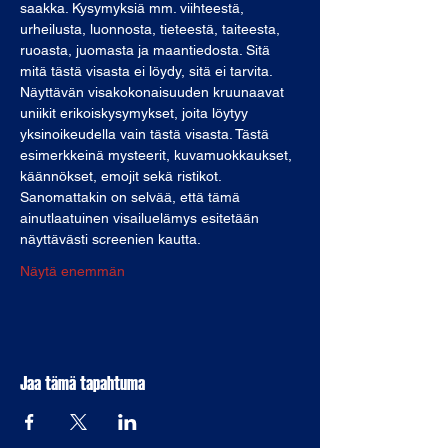
saakka. Kysymyksiä mm. viihteestä, 
urheilusta, luonnosta, tieteestä, taiteesta, 
ruoasta, juomasta ja maantiedosta. Sitä 
mitä tästä visasta ei löydy, sitä ei tarvita.
Näyttävän visakokonaisuuden kruunaavat 
uniikit erikoiskysymykset, joita löytyy 
yksinoikeudella vain tästä visasta. Tästä 
esimerkkeinä mysteerit, kuvamuokkaukset, 
käännökset, emojit sekä ristikot. 
Sanomattakin on selvää, että tämä 
ainutlaatuinen visailuelämys esitetään 
näyttävästi screenien kautta.
Näytä enemmän
Jaa tämä tapahtuma