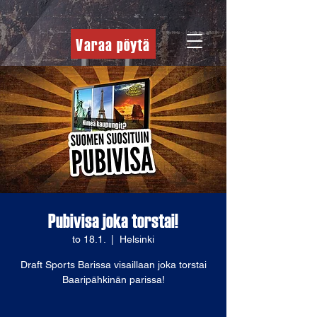
Varaa pöytä
Pubivisa joka torstai!
to 18.1.
  |  
Helsinki
Draft Sports Barissa visaillaan joka torstai
Baaripähkinän parissa!