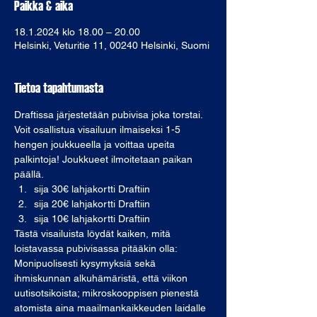
Paikka & aika
18.1.2024 klo 18.00 – 20.00
Helsinki, Veturitie 11, 00240 Helsinki, Suomi
Tietoa tapahtumasta
Draftissa järjestetään pubivisa joka torstai. 
Voit osallistua visailuun ilmaiseksi 1-5 
hengen joukkueella ja voittaa upeita 
palkintoja! Joukkueet ilmoitetaan paikan 
päällä. 
sija 30€ lahjakortti Draftiin
sija 20€ lahjakortti Draftiin
sija 10€ lahjakortti Draftiin
Tästä visailuista löydät kaiken, mitä 
loistavassa pubivisassa pitääkin olla: 
Monipuolisesti kysymyksiä sekä 
ihmiskunnan alkuhämäristä, että viikon 
uutisotsikoista; mikroskooppisen pienestä 
atomista aina maailmankaikkeuden laidalle 