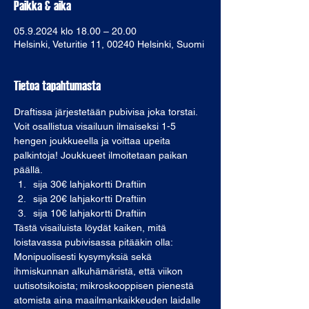
Paikka & aika
05.9.2024 klo 18.00 – 20.00
Helsinki, Veturitie 11, 00240 Helsinki, Suomi
Tietoa tapahtumasta
Draftissa järjestetään pubivisa joka torstai. 
Voit osallistua visailuun ilmaiseksi 1-5 
hengen joukkueella ja voittaa upeita 
palkintoja! Joukkueet ilmoitetaan paikan 
päällä. 
sija 30€ lahjakortti Draftiin
sija 20€ lahjakortti Draftiin
sija 10€ lahjakortti Draftiin
Tästä visailuista löydät kaiken, mitä 
loistavassa pubivisassa pitääkin olla: 
Monipuolisesti kysymyksiä sekä 
ihmiskunnan alkuhämäristä, että viikon 
uutisotsikoista; mikroskooppisen pienestä 
atomista aina maailmankaikkeuden laidalle 