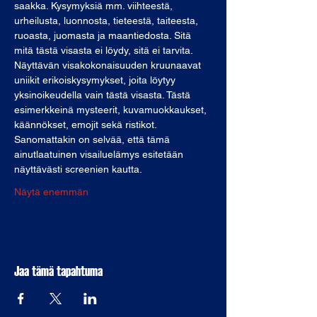
saakka. Kysymyksiä mm. viihteestä, 
urheilusta, luonnosta, tieteestä, taiteesta, 
ruoasta, juomasta ja maantiedosta. Sitä 
mitä tästä visasta ei löydy, sitä ei tarvita.
Näyttävän visakokonaisuuden kruunaavat 
uniikit erikoiskysymykset, joita löytyy 
yksinoikeudella vain tästä visasta. Tästä 
esimerkkeinä mysteerit, kuvamuokkaukset, 
käännökset, emojit sekä ristikot. 
Sanomattakin on selvää, että tämä 
ainutlaatuinen visailuelämys esitetään 
näyttävästi screenien kautta.
Näytä enemmän
Jaa tämä tapahtuma