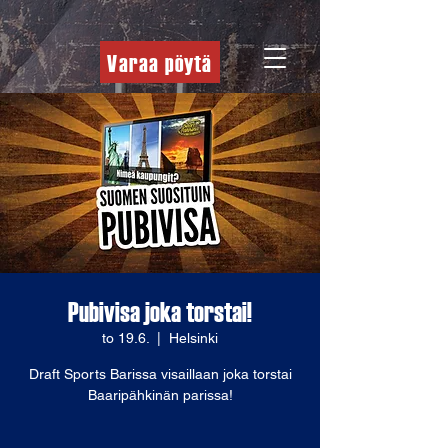
Varaa pöytä
Pubivisa joka torstai!
to 19.6.
  |  
Helsinki
Draft Sports Barissa visaillaan joka torstai
Baaripähkinän parissa!