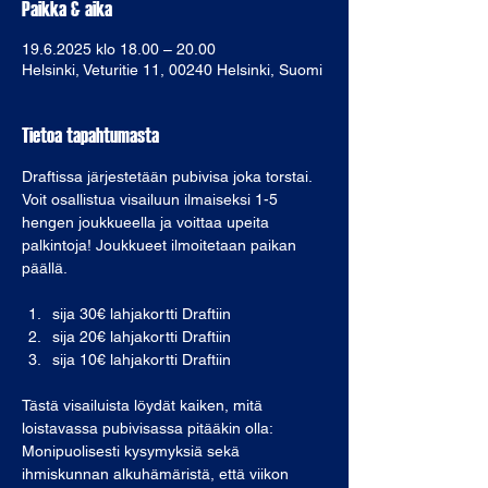
Paikka & aika
19.6.2025 klo 18.00 – 20.00
Helsinki, Veturitie 11, 00240 Helsinki, Suomi
Tietoa tapahtumasta
Draftissa järjestetään pubivisa joka torstai. 
Voit osallistua visailuun ilmaiseksi 1-5 
hengen joukkueella ja voittaa upeita 
palkintoja! Joukkueet ilmoitetaan paikan 
päällä. 
sija 30€ lahjakortti Draftiin
sija 20€ lahjakortti Draftiin
sija 10€ lahjakortti Draftiin
Tästä visailuista löydät kaiken, mitä 
loistavassa pubivisassa pitääkin olla: 
Monipuolisesti kysymyksiä sekä 
ihmiskunnan alkuhämäristä, että viikon 