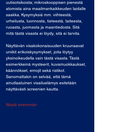
uutisotsikoista; mikroskooppisen pienestä 
atomista aina maailmankaikkeuden laidalle 
saakka. Kysymyksiä mm. viihteestä, 
urheilusta, luonnosta, tieteestä, taiteesta, 
ruoasta, juomasta ja maantiedosta. Sitä 
mitä tästä visasta ei löydy, sitä ei tarvita.
Näyttävän visakokonaisuuden kruunaavat 
uniikit erikoiskysymykset, joita löytyy 
yksinoikeudella vain tästä visasta. Tästä 
esimerkkeinä mysteerit, kuvamuokkaukset, 
käännökset, emojit sekä ristikot. 
Sanomattakin on selvää, että tämä 
ainutlaatuinen visailuelämys esitetään 
näyttävästi screenien kautta.
Näytä enemmän