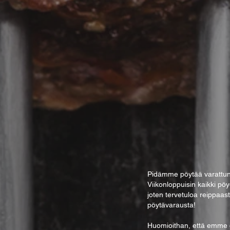
Pidämme pöytää varattuna
Viik
onloppuisin kaikki pöy
joten tervetuloa reippaas
pöytävarausta!
Huomioithan, että emme ot