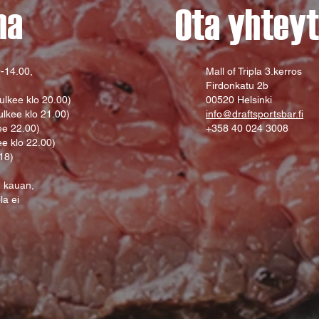
na
Ota yhteyt
-14.00,
Mall of Tripla 3.kerros
Firdonkatu 2b
ulkee klo 20.00)
00520 Helsinki
ulkee klo 21.00)
info@draftsportsbar.fi
ee 22.00)
+358 40 024 3008
ee klo 22.00)
 18)
n kauan,
ola ei