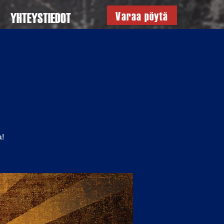
Varaa pöytä
YHTEYSTIEDOT
a!