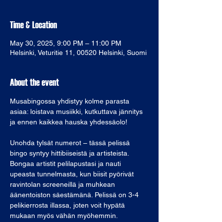
Time & Location
May 30, 2025, 9:00 PM – 11:00 PM
Helsinki, Veturitie 11, 00520 Helsinki, Suomi
About the event
Musabingossa yhdistyy kolme parasta 
asiaa: loistava musiikki, kutkuttava jännitys 
ja ennen kaikkea hauska yhdessäolo!
Unohda tylsät numerot – tässä pelissä 
bingo syntyy hittibiiseistä ja artisteista. 
Bongaa artistit pelilapustasi ja nauti 
upeasta tunnelmasta, kun biisit pyörivät 
ravintolan screeneillä ja muhkean 
äänentoiston säestämänä. Pelissä on 3-4 
pelikierrosta illassa, joten voit hypätä 
mukaan myös vähän myöhemmin.