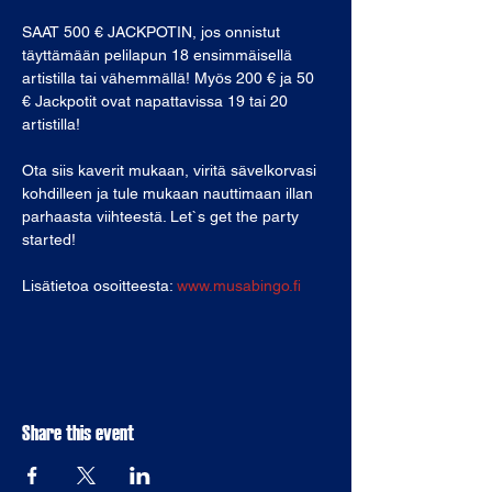
SAAT 500 € JACKPOTIN, jos onnistut 
täyttämään pelilapun 18 ensimmäisellä 
artistilla tai vähemmällä! Myös 200 € ja 50 
€ Jackpotit ovat napattavissa 19 tai 20 
artistilla!
Ota siis kaverit mukaan, viritä sävelkorvasi 
kohdilleen ja tule mukaan nauttimaan illan 
parhaasta viihteestä. Let`s get the party 
started! 
Lisätietoa osoitteesta: 
www.musabingo.fi
Share this event