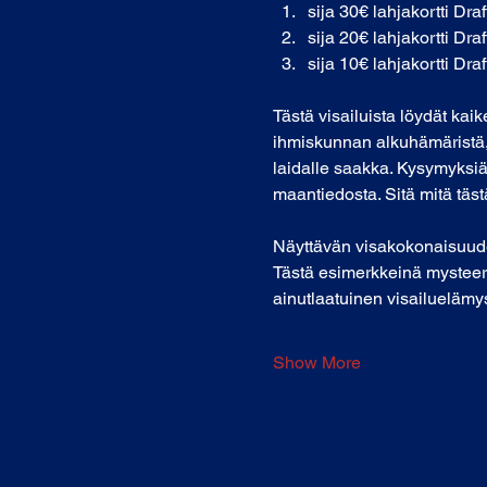
sija 30€ lahjakortti Draf
sija 20€ lahjakortti Draf
sija 10€ lahjakortti Draf
Tästä visailuista löydät kai
ihmiskunnan alkuhämäristä, 
laidalle saakka. Kysymyksiä 
maantiedosta. Sitä mitä tästä 
Näyttävän visakokonaisuuden 
Tästä esimerkkeinä mysteeri
ainutlaatuinen visailuelämys
Show More