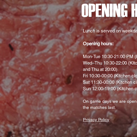
OPENING 
Lunch is served on weekda
Opening hours:
Mon-Tue 10:30-21:00 PM (K
Wed–Thu 10:30-22:00 (Kitc
and Thu at 20:00)
Fri 10:30-00:00 (Kitchen cl
Sat 11:30-00:00 (Kitchen c
Sun 12:00-19:00 (Kitchen c
On gam
e d
ays we are open
the matches last.
Privacy Policy