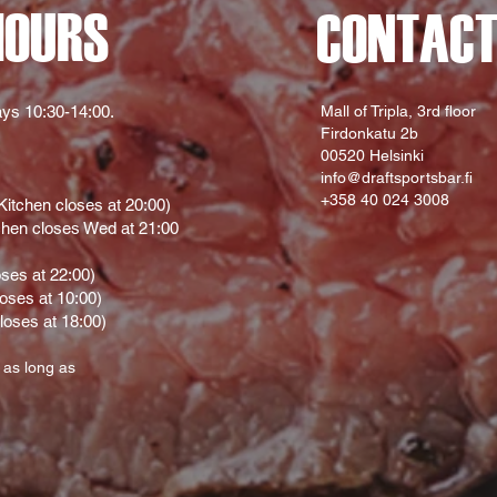
HOURS
CONTAC
ys 10:30-14:00.
Mall of Tripla, 3rd floor
Firdonkatu 2b
00520 Helsinki
info@draftsportsbar.fi
+358 40 024 3008
itchen closes at 20:00)
hen closes Wed at 21:00
oses at 22:00)
loses at 10:00)
loses at 18:00)
 as long as