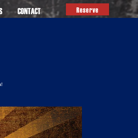
Reserve
S
CONTACT
a!