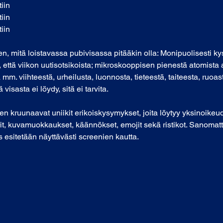
tiin
tiin
tiin
ken, mitä loistavassa pubivisassa pitääkin olla: Monipuolisesti 
että viikon uutisotsikoista; mikroskooppisen pienestä atomist
mm. viihteestä, urheilusta, luonnosta, tieteestä, taiteesta, ruoas
visasta ei löydy, sitä ei tarvita.
kruunaavat uniikit erikoiskysymykset, joita löytyy yksinoikeude
t, kuvamuokkaukset, käännökset, emojit sekä ristikot. Sanomatt
 esitetään näyttävästi screenien kautta.