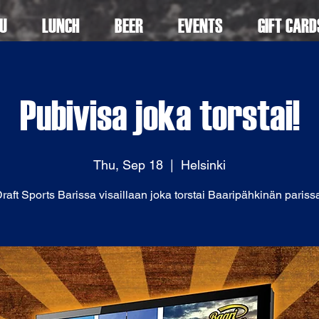
U
LUNCH
BEER
EVENTS
GIFT CARD
Pubivisa joka torstai!
Thu, Sep 18
  |  
Helsinki
raft Sports Barissa visaillaan joka torstai Baaripähkinän pariss