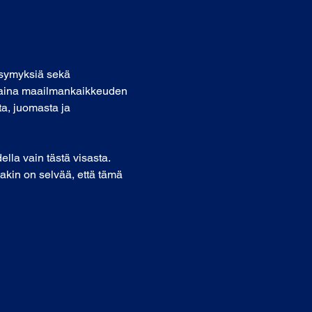
kysymyksiä sekä 
a aina maailmankaikkeuden 
ta, juomasta ja 
lla vain tästä visasta. 
akin on selvää, että tämä 