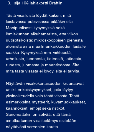
sija 10€ lahjakortti Draftiin
Tästä visailuista löydät kaiken, mitä 
loistavassa pubivisassa pitääkin olla: 
Monipuolisesti kysymyksiä sekä 
ihmiskunnan alkuhämäristä, että viikon 
uutisotsikoista; mikroskooppisen pienestä 
atomista aina maailmankaikkeuden laidalle 
saakka. Kysymyksiä mm. viihteestä, 
urheilusta, luonnosta, tieteestä, taiteesta, 
ruoasta, juomasta ja maantiedosta. Sitä 
mitä tästä visasta ei löydy, sitä ei tarvita.
Näyttävän visakokonaisuuden kruunaavat 
uniikit erikoiskysymykset, joita löytyy 
yksinoikeudella vain tästä visasta. Tästä 
esimerkkeinä mysteerit, kuvamuokkaukset, 
käännökset, emojit sekä ristikot. 
Sanomattakin on selvää, että tämä 
ainutlaatuinen visailuelämys esitetään 
näyttävästi screenien kautta.